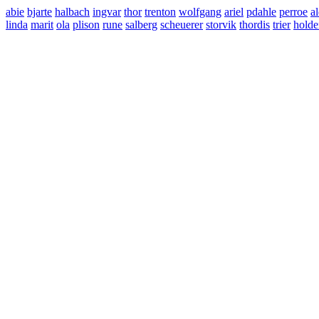
abie
bjarte
halbach
ingvar
thor
trenton
wolfgang
ariel
pdahle
perroe
al
linda
marit
ola
plison
rune
salberg
scheuerer
storvik
thordis
trier
holde